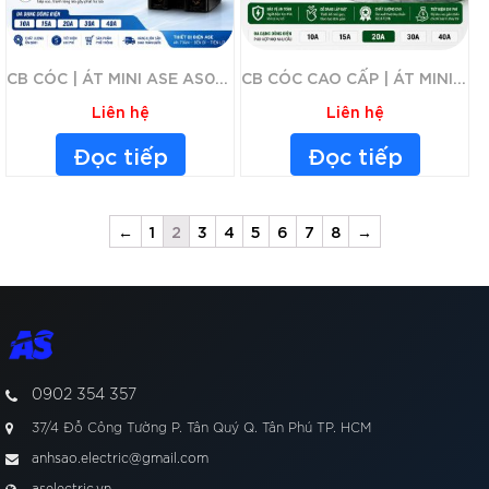
CB CÓC | ÁT MINI ASE AS03 10-40A CHÍNH HÃNG- APTOMAT – CB CÓC – CẦU DAO AN TOÀN CHỐNG QUÁ TẢI – CÓ ĐÈN BÁO NGUỒN – VỎ CHỐNG VỠ
CB CÓC CAO CẤP | ÁT MINI ASE AS02 10A-20A-30A-40A CHÍNH HÃNG- APTOMAT – CẦU DAO AN TOÀN CHỐNG QUÁ TẢI – CÓ ĐÈN BÁO NGUỒN
Liên hệ
Liên hệ
Đọc tiếp
Đọc tiếp
←
1
2
3
4
5
6
7
8
→
0902 354 357
37/4 Đỗ Công Tường P. Tân Quý Q. Tân Phú TP. HCM
anhsao.electric@gmail.com