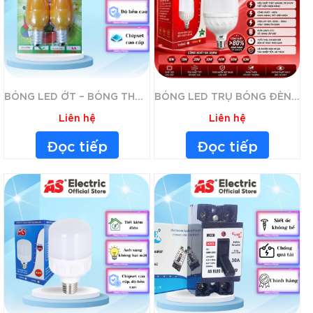
BÓNG LED ỚT – BÓNG THẦN TÀI, LED CÀ NA AS
BÓNG LED TRỤ BÓNG ĐÈN LED ASE TỪ 10W ĐẾN 60W – HỘP ĐỎ – TIẾT KIỆM ĐIỆN, ĐỘ BỀN CAO KHÔNG HẠI MẮT
Liên hệ
Liên hệ
Đọc tiếp
Đọc tiếp