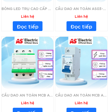
BÓNG LED TRỤ CAO CẤP ASE HỘP XANH AS19-5W
CẦU DAO AN TOÀN AS03-40A
Liên hệ
Liên hệ
Đọc tiếp
Đọc tiếp
CẦU DAO AN TOÀN MCB AS32 CHỐNG QUÁ TẢI, NGẮN MẠCH HIỆU QUẢ
CẦU DAO AN TOÀN MCB AS33 1P, 2P, 3P CÔNG SUẤT LỚN 80A, 100A
Liên hệ
Liên hệ