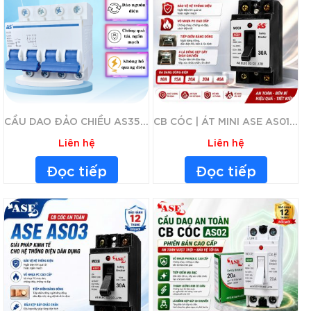
CẦU DAO ĐẢO CHIỀU AS35 2 PHA/3 PHA
CB CÓC | ÁT MINI ASE AS01 10-40A CHÍNH HÃNG- APTOMAT – CB CÓC – CẦU DAO AN TOÀN CHỐNG QUÁ TẢI – CÓ ĐÈN BÁO NGUỒN – VỎ CHỐNG VỠ
Liên hệ
Liên hệ
Đọc tiếp
Đọc tiếp