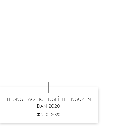
THÔNG BÁO LỊCH NGHỈ TẾT NGUYÊN
Hướ
ĐÁN 2020
13-01-2020