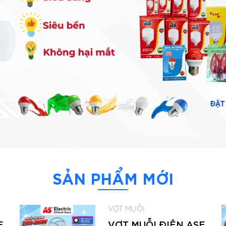
SẢN PHẨM MỚI
VỢT MUỖI
E
VỢT MUỖI ĐIỆN ASE