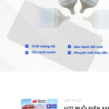
VỢT MUỖI
VỢT MUỖI ĐIỆN AS