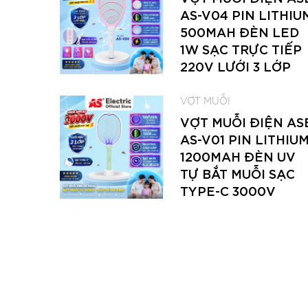
AS-V04 PIN LITHIU
500MAH ĐÈN LED
1W SẠC TRỰC TIẾP
220V LƯỚI 3 LỚP
VỢT MUỖI
VỢT MUỖI ĐIỆN AS
AS-V01 PIN LITHIU
1200MAH ĐÈN UV
TỰ BẮT MUỖI SẠC
TYPE-C 3000V