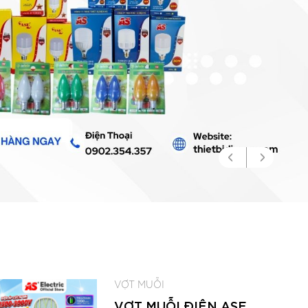
VỢT MUỖI
VỢT MUỖI ĐIỆN ASE