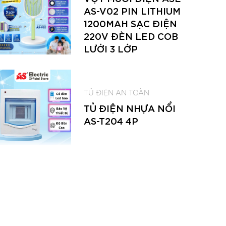
AS-V02 PIN LITHIUM
1200MAH SẠC ĐIỆN
220V ĐÈN LED COB
LƯỚI 3 LỚP
TỦ ĐIỆN AN TOÀN
TỦ ĐIỆN NHỰA NỔI
AS-T204 4P