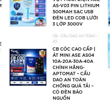
M
AS-V03 PIN LITHIUM
500MAH SẠC USB
ĐÈN LED COB LƯỚI
3 LỚP 3000V
CB - CẦU DAO AN TOÀN -
AS
E
CB CÓC CAO CẤP |
M
ÁT MINI ASE AS04
10A-20A-30A-40A
CHÍNH HÃNG-
APTOMAT – CẦU
DAO AN TOÀN
CHỐNG QUÁ TẢI –
CÓ ĐÈN BÁO
NGUỒN