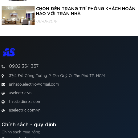
CHỌN ĐÈN TRANG TRÍ PHÒNG KHÁCH HOÀN
HẢO VỚI TRẦN NHÀ
08-01-2019
0902 354 357
37/4 Đỗ Công Tường P. Tân Quý Q. Tân Phú TP. HCM
anhsao.electric@gmail.com
aselectric.vn
thietbidienas.com
aselectric.com.vn
Chính sách - quy định
Chính sách mua hàng