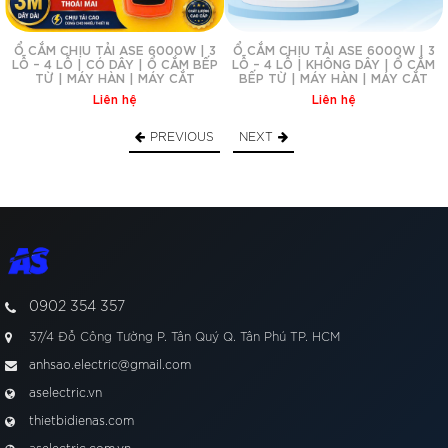
Bếp từ
Ổ CẮM CHỊU TẢI ASE 6000W | 3
Ổ CẮM CHỊU TẢI ASE 6000W | 3
LỖ – 4 LỖ | CÓ DÂY | Ổ CẮM BẾP
LỖ – 4 LỖ | KHÔNG DÂY | Ổ CẮM
Máy hàn
TỪ | MÁY HÀN | MÁY CẮT
BẾP TỪ | MÁY HÀN | MÁY CẮT
Liên hệ
Liên hệ
Máy cắt
PREVIOUS
NEXT
Máy khoan
Máy bơm nước
Máy nén khí mini
Thiết bị sửa chữa
Thiết bị điện dân dụng và công nghiệp nhẹ
0902 354 357
Vui lòng lựa chọn đúng phiên bản phù hợp với công suất
37/4 Đỗ Công Tường P. Tân Quý Q. Tân Phú TP. HCM
thiết bị.
anhsao.electric@gmail.com
④ Chọn sản phẩm
aselectric.vn
thietbidienas.com