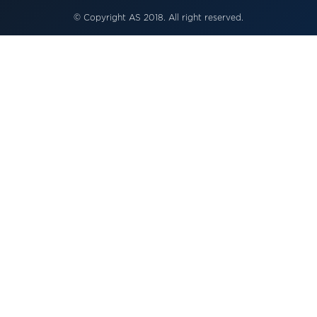
⑥ Lưu ý sử dụng
© Copyright AS 2018. All right reserved.
• Chọn đúng phiên bản phù hợp với công suất thiết bị.
• Không sử dụng vượt quá công suất thiết kế của sản phẩm.
• Khi sử dụng tải lớn trong thời gian dài, nên trải thẳng dây
nguồn, hạn chế để dây cuộn nhằm giúp tản nhiệt tốt hơn.
• Không sử dụng sản phẩm trong môi trường ngập nước
hoặc nơi có độ ẩm cao.
⑦ Câu hỏi thường
gặp (FAQ)
Ổ cắm có sử dụng cho bếp từ được không?
Có. Vui lòng chọn đúng phiên bản phù hợp với công suất
của bếp.