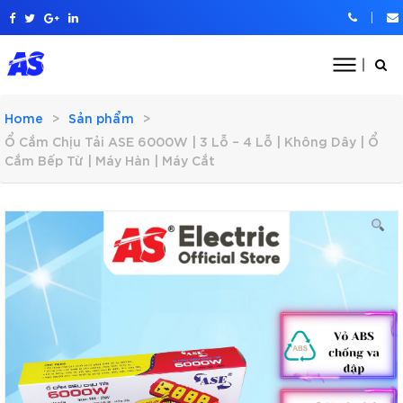
Home
Sản phẩm
Ổ Cắm Chịu Tải ASE 6000W | 3 Lỗ – 4 Lỗ | Không Dây | Ổ
Cắm Bếp Từ | Máy Hàn | Máy Cắt