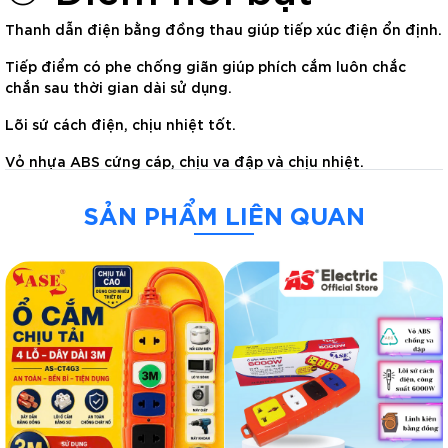
Thanh dẫn điện bằng đồng thau giúp tiếp xúc điện ổn định.
Tiếp điểm có phe chống giãn giúp phích cắm luôn chắc
chắn sau thời gian dài sử dụng.
Lõi sứ cách điện, chịu nhiệt tốt.
Vỏ nhựa ABS cứng cáp, chịu va đập và chịu nhiệt.
Cực đấu dây đúc nguyên khối, lỗ đấu dây lớn, thao tác
SẢN PHẨM LIÊN QUAN
thuận tiện.
Dây điện lõi đồng bọc PVC 2 lớp (đối với phiên bản có dây),
mềm dẻo, hạn chế khô cứng theo thời gian.
Phích cắm chân đồng, lõi sứ, tiếp xúc chắc chắn.
Nhiều phiên bản phù hợp với từng nhu cầu sử dụng.
③ Phù hợp sử dụng
Sử dụng cho các thiết bị có công suất phù hợp như: