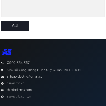
0902 354 357
37/4 Đỗ Công Tường P. Tân Quý Q. Tân Phú TP. HCM
anhsao.electric@gmail.com
aselectric.vn
thietbidienas.com
aselectric.com.vn