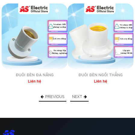
– Qui cách: 1 đuôi đèn đa năng, 2 tắc kê, 2 ốc vít đi kèm
Trình
chơi
Video
ĐUÔI ĐÈN ĐA NĂNG
ĐUÔI ĐÈN NGỒI THẲNG
Liên hệ
Liên hệ
PREVIOUS
NEXT