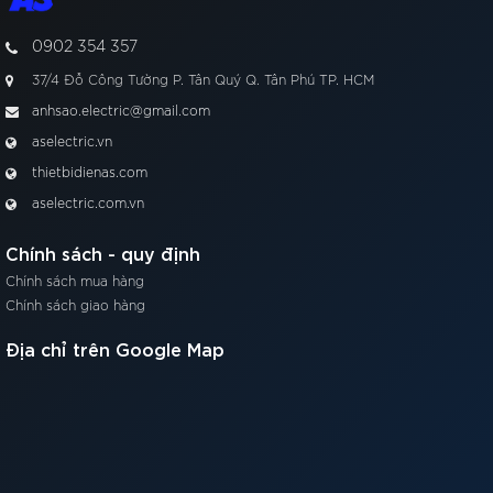
0902 354 357
37/4 Đỗ Công Tường P. Tân Quý Q. Tân Phú TP. HCM
anhsao.electric@gmail.com
aselectric.vn
thietbidienas.com
aselectric.com.vn
Chính sách - quy định
Chính sách mua hàng
Chính sách giao hàng
Địa chỉ trên Google Map
00:00
00:20
Khách hàng có nhu cầu mua sỉ liên hệ hotline 0903.402.357
để có giá tốt.
Sản phẩm được sản xuất và phân phối bởi
Công Ty TNHH