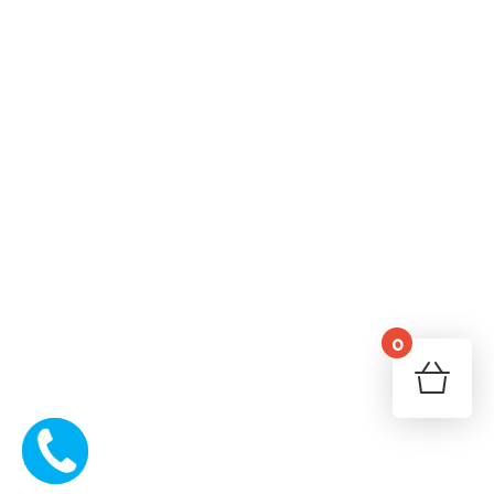
ASE bảo hành đổi mới 18 tháng đối với lỗi từ nhà sản xuất.
5. AS15 phù hợp với đối tượng nào?
Phù hợp với khách hàng cần một bóng LED có chất lượng
ổn định, hiệu quả chiếu sáng tốt và mức chi phí hợp lý.
⑧ CAM KẾT
Hàng chính hãng ASE.
Kiểm tra sản phẩm trước khi giao hàng.
Bảo hành đổi mới 18 tháng.
Hỗ trợ tư vấn lựa chọn công suất phù hợp với nhu cầu sử
dụng.
0
⑨ HASHTAG SEO
#BongDenLED #BongLED #BongLedTru #DenLED
#DenE27 #TietKiemDien #BongDenTietKiemDien
#DenLEDGiaDinh #ASE