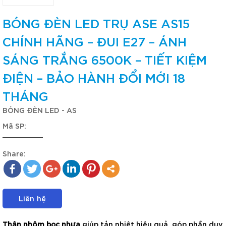
BÓNG ĐÈN LED TRỤ ASE AS15
CHÍNH HÃNG – ĐUI E27 – ÁNH
SÁNG TRẮNG 6500K – TIẾT KIỆM
ĐIỆN – BẢO HÀNH ĐỔI MỚI 18
THÁNG
BÓNG ĐÈN LED - AS
Mã SP:
Share:
Liên hệ
Thân nhôm bọc nhựa
giúp tản nhiệt hiệu quả, góp phần duy