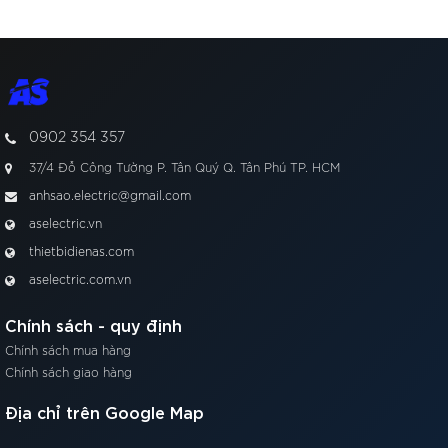
0902 354 357
37/4 Đỗ Công Tường P. Tân Quý Q. Tân Phú TP. HCM
anhsao.electric@gmail.com
aselectric.vn
thietbidienas.com
aselectric.com.vn
Chính sách - quy định
Chính sách mua hàng
Chính sách giao hàng
Địa chỉ trên Google Map
00:00
00:35