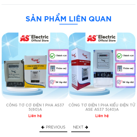
– Dòng điện 1 pha: 2 dây – nóng và lạnh
SẢN PHẨM LIÊN QUAN
– Dòng điện danh định: 220V
– Dòng điện định mức: 10A có thể sử dụng quá tải lên 40A
Trình
chơi
Video
CÔNG TƠ CƠ ĐIỆN 1 PHA AS37
CÔNG TƠ ĐIỆN 1 PHA KIỂU ĐIỆN TỬ
5(60)A
ASE AS37 5(40)A
Liên hệ
Liên hệ
PREVIOUS
NEXT