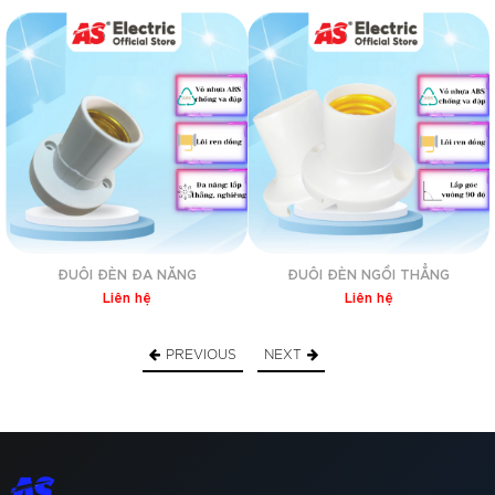
– Chất liệu: nhựa
– Linh kiện: đồng
– Màu sắc: Trắng
Trình
chơi
Video
ĐUÔI ĐÈN ĐA NĂNG
ĐUÔI ĐÈN NGỒI THẲNG
Liên hệ
Liên hệ
PREVIOUS
NEXT