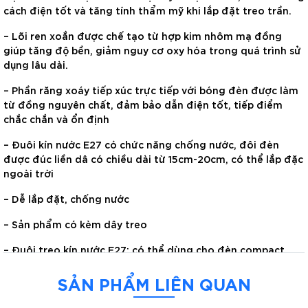
cách điện tốt và tăng tính thẩm mỹ khi lắp đặt treo trần.
– Lõi ren xoắn được chế tạo từ hợp kim nhôm mạ đồng
giúp tăng độ bền, giảm nguy cơ oxy hóa trong quá trình sử
dụng lâu dài.
– Phần răng xoáy tiếp xúc trực tiếp với bóng đèn được làm
từ đồng nguyên chất, đảm bảo dẫn điện tốt, tiếp điểm
chắc chắn và ổn định
– Đuôi kín nước E27 có chức năng chống nước, đôi đèn
được đúc liền dâ có chiều dài từ 15cm-20cm, có thể lắp đặc
ngoài trời
– Dễ lắp đặt, chống nước
– Sản phẩm có kèm dây treo
– Đuôi treo kín nước E27: có thể dùng cho đèn compact,
đèn led.
SẢN PHẨM LIÊN QUAN
Thông số kỹ thuật: