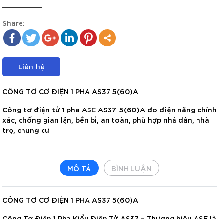
Share:
Liên hệ
CÔNG TƠ CƠ ĐIỆN 1 PHA AS37 5(60)A
Công tơ điện tử 1 pha ASE AS37-5(60)A đo điện năng chính
xác, chống gian lận, bền bỉ, an toàn, phù hợp nhà dân, nhà
trọ, chung cư
MÔ TẢ
BÌNH LUẬN
CÔNG TƠ CƠ ĐIỆN 1 PHA AS37 5(60)A
Công Tơ Điện 1 Pha Kiểu Điện Tử AS37 – Thương hiệu ASE là