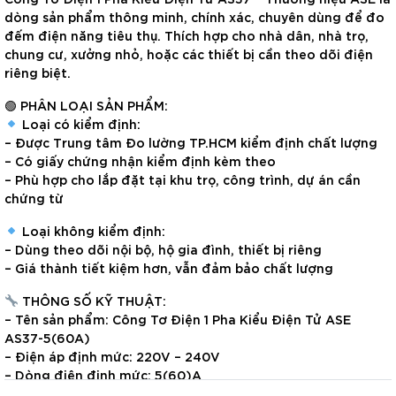
dòng sản phẩm thông minh, chính xác, chuyên dùng để đo
đếm điện năng tiêu thụ. Thích hợp cho nhà dân, nhà trọ,
chung cư, xưởng nhỏ, hoặc các thiết bị cần theo dõi điện
riêng biệt.
🟢 PHÂN LOẠI SẢN PHẨM:
Loại có kiểm định:
– Được Trung tâm Đo lường TP.HCM kiểm định chất lượng
– Có giấy chứng nhận kiểm định kèm theo
– Phù hợp cho lắp đặt tại khu trọ, công trình, dự án cần
chứng từ
Loại không kiểm định:
– Dùng theo dõi nội bộ, hộ gia đình, thiết bị riêng
– Giá thành tiết kiệm hơn, vẫn đảm bảo chất lượng
THÔNG SỐ KỸ THUẬT:
– Tên sản phẩm: Công Tơ Điện 1 Pha Kiểu Điện Tử ASE
AS37-5(60A)
– Điện áp định mức: 220V – 240V
– Dòng điện định mức: 5(60)A
– Cấp độ chính xác: 2.0