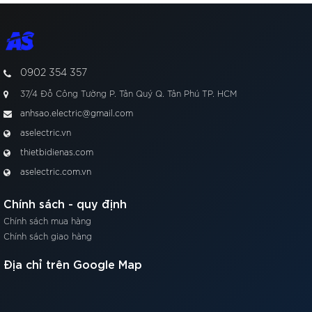
Video
0902 354 357
37/4 Đỗ Công Tường P. Tân Quý Q. Tân Phú TP. HCM
anhsao.electric@gmail.com
aselectric.vn
thietbidienas.com
aselectric.com.vn
Chính sách - quy định
Chính sách mua hàng
Chính sách giao hàng
Địa chỉ trên Google Map