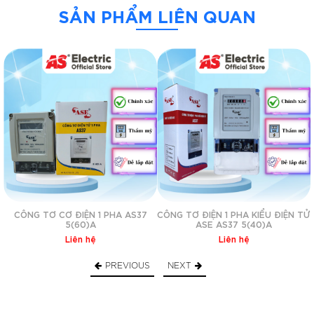
– Dòng điện 1 pha: 2 dây – nóng và lạnh
SẢN PHẨM LIÊN QUAN
– Dòng điện danh định: 220V
– Tần số lưới điện: 50Hz
– Dòng điện định mức: 5A có thể sử dụng quá tải lên 20A
Trình
chơi
Video
CÔNG TƠ CƠ ĐIỆN 1 PHA AS37
CÔNG TƠ ĐIỆN 1 PHA KIỂU ĐIỆN TỬ
5(60)A
ASE AS37 5(40)A
Liên hệ
Liên hệ
PREVIOUS
NEXT