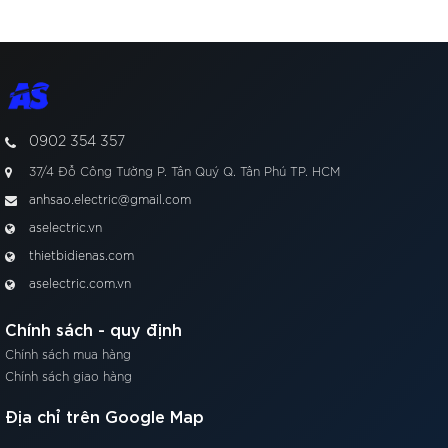
Trình
chơi
Video
0902 354 357
37/4 Đỗ Công Tường P. Tân Quý Q. Tân Phú TP. HCM
anhsao.electric@gmail.com
aselectric.vn
thietbidienas.com
aselectric.com.vn
Chính sách - quy định
Chính sách mua hàng
Chính sách giao hàng
Địa chỉ trên Google Map