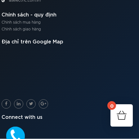
aselectric.com.vn
Chính sách - quy định
Chính sách mua hàng
Chính sách giao hàng
Địa chỉ trên Google Map
00:00
00:16
Khách hàng có nhu cầu mua sỉ liên hệ hotline 0903.402.357
để có giá tốt.
Sản phẩm được sản xuất và phân phối bởi
Công Ty TNHH
Thiết Bị Điện AS
0
Connect with us