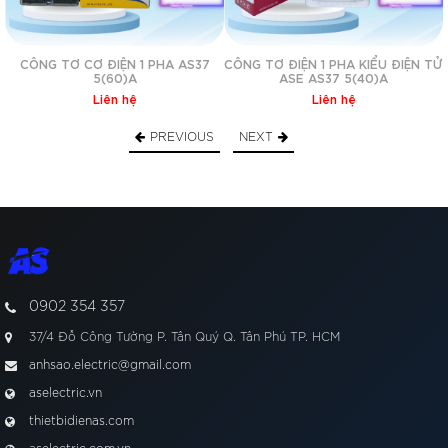
CÔNG TƠ CƠ ĐIỆN 1 PHA AS37
CÔNG TƠ ĐIỆN 1 PHA KIỂU ĐIỆN TỬ
5(60)A
ASE AS37 5(40)A
Liên hệ
Liên hệ
PREVIOUS
NEXT
0902 354 357
37/4 Đỗ Công Tường P. Tân Quý Q. Tân Phú TP. HCM
anhsao.electric@gmail.com
aselectric.vn
thietbidienas.com