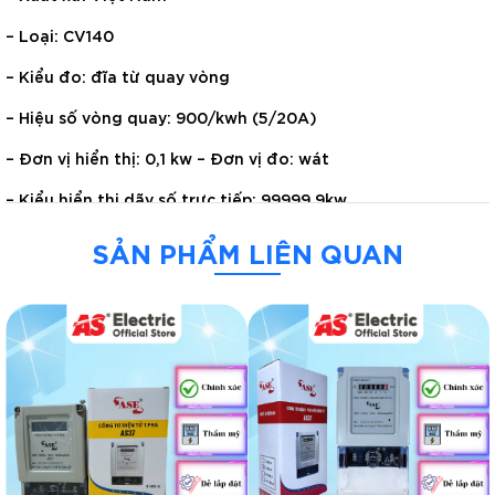
– Loại: CV140
– Kiểu đo: đĩa từ quay vòng
– Hiệu số vòng quay: 900/kwh (5/20A)
– Đơn vị hiển thị: 0,1 kw – Đơn vị đo: wát
– Kiểu hiển thị dãy số trực tiếp: 99999,9kw
– Dòng điện 1 pha: 2 dây – nóng và lạnh
SẢN PHẨM LIÊN QUAN
– Dòng điện danh định: 220V
– Tần số lưới điện: 50Hz
– Dòng điện định mức: 5A có thể sử dụng quá tải lên 20A
Trình
chơi
Video