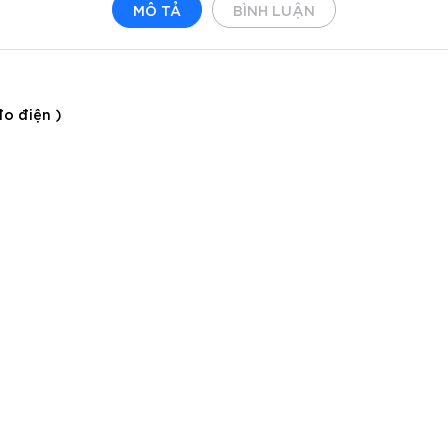
MÔ TẢ
BÌNH LUẬN
đo điện )