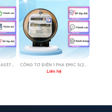
CÔNG TƠ CƠ ĐIỆN 1 PHA AS37 3(20)A
CÔNG TƠ ĐIỆN 1 PHA EMIC 5(20)A AS
Liên hệ